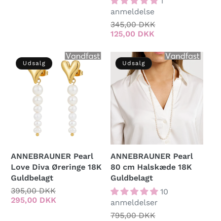
1
anmeldelse
Normalpris
345,00 DKK
Udsalgspris
125,00 DKK
Udsalg
Udsalg
ANNEBRAUNER Pearl
ANNEBRAUNER Pearl
Love Diva Øreringe 18K
80 cm Halskæde 18K
Guldbelagt
Guldbelagt
Normalpris
395,00 DKK
Udsalgspris
10
295,00 DKK
anmeldelser
Normalpris
795,00 DKK
Udsalgspris