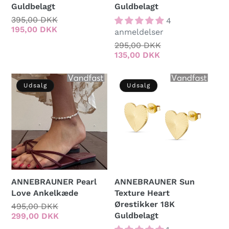
Guldbelagt
Guldbelagt
Normalpris
395,00 DKK
Udsalgspris
4
195,00 DKK
anmeldelser
Normalpris
295,00 DKK
Udsalgspris
135,00 DKK
Udsalg
Udsalg
ANNEBRAUNER Pearl
ANNEBRAUNER Sun
Love Ankelkæde
Texture Heart
Ørestikker 18K
Normalpris
495,00 DKK
Udsalgspris
Guldbelagt
299,00 DKK