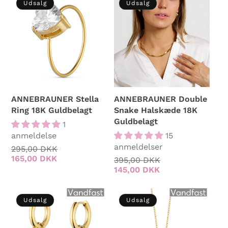
Udsalg
Udsalg
ANNEBRAUNER Stella
ANNEBRAUNER Double
Ring 18K Guldbelagt
Snake Halskæde 18K
Guldbelagt
1
anmeldelse
15
anmeldelser
Normalpris
295,00 DKK
Udsalgspris
165,00 DKK
Normalpris
395,00 DKK
Udsalgspris
145,00 DKK
Udsalg
Udsalg