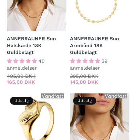
ANNEBRAUNER Sun
ANNEBRAUNER Sun
Halskæde 18K
Armbånd 18K
Guldbelagt
Guldbelagt
40
39
anmeldelser
anmeldelser
Normalpris
495,00 DKK
Udsalgspris
Normalpris
395,00 DKK
Udsalgspris
165,00 DKK
145,00 DKK
Udsalg
Udsalg