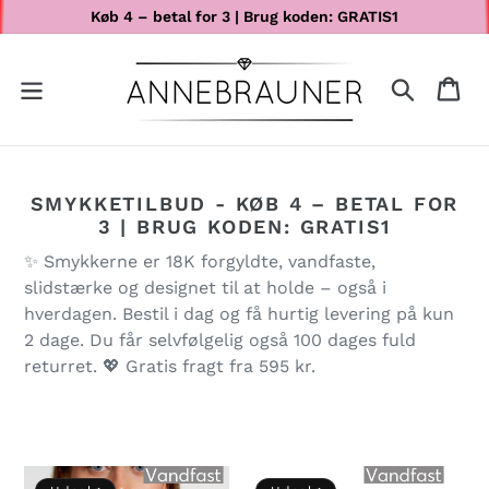
Køb 4 – betal for 3 | Brug koden: GRATIS1
GÅ TIL INDHOLD
Indkøbskur
SMYKKETILBUD - KØB 4 – BETAL FOR
3 | BRUG KODEN: GRATIS1
✨ Smykkerne er 18K forgyldte, vandfaste,
slidstærke og designet til at holde – også i
hverdagen. Bestil i dag og få hurtig levering på kun
2 dage. Du får selvfølgelig også 100 dages fuld
returret. 💖 Gratis fragt fra 595 kr.