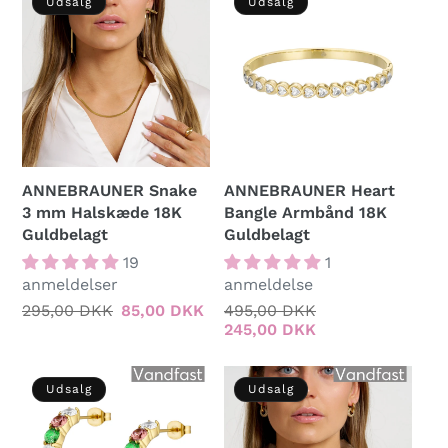
Udsalg
Udsalg
ANNEBRAUNER Snake
ANNEBRAUNER Heart
3 mm Halskæde 18K
Bangle Armbånd 18K
Guldbelagt
Guldbelagt
19
1
anmeldelser
anmeldelse
Normalpris
295,00 DKK
Udsalgspris
85,00 DKK
Normalpris
495,00 DKK
Udsalgspris
245,00 DKK
Udsalg
Udsalg