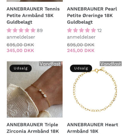
ANNEBRAUNER Tennis
ANNEBRAUNER Pearl
Petite Armbånd 18K
Petite Øreringe 18K
Guldbelagt
Guldbelagt
89
12
anmeldelser
anmeldelser
Normalpris
695,00 DKK
Udsalgspris
Normalpris
695,00 DKK
Udsalgspris
345,00 DKK
245,00 DKK
Udsalg
Udsalg
ANNEBRAUNER Triple
ANNEBRAUNER Heart
Zirconia Armbånd 18K
Armbånd 18K