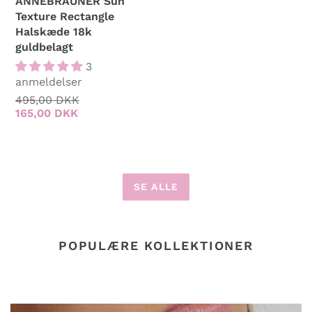
ANNEBRAUNER Sun
Texture Rectangle
Halskæde 18k
guldbelagt
3
anmeldelser
Normalpris
495,00 DKK
Udsalgspris
165,00 DKK
SE ALLE
POPULÆRE KOLLEKTIONER