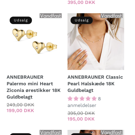
395,00 DKK
Udsalg
Udsalg
ANNEBRAUNER
ANNEBRAUNER Classic
Palermo mini Heart
Pearl Halskæde 18K
Ziconia ørestikker 18K
Guldbelagt
Guldbelagt
8
Normalpris
249,00 DKK
Udsalgspris
anmeldelser
199,00 DKK
Normalpris
395,00 DKK
Udsalgspris
195,00 DKK