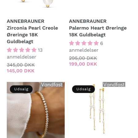
ANNEBRAUNER
ANNEBRAUNER
Zirconia Pearl Creole
Palermo Heart Øreringe
Øreringe 18K
18K Guldbelagt
Guldbelagt
6
13
anmeldelser
anmeldelser
Normalpris
295,00 DKK
Udsalgspris
199,00 DKK
Normalpris
345,00 DKK
Udsalgspris
145,00 DKK
Udsalg
Udsalg