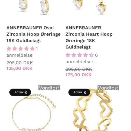
ANNEBRAUNER Oval
ANNEBRAUNER
Zirconia Hoop Øreringe
Zirconia Heart Hoop
18K Guldbelagt
Øreringe 18K
Guldbelagt
1
anmeldelse
6
anmeldelser
Normalpris
295,00 DKK
Udsalgspris
135,00 DKK
Normalpris
295,00 DKK
Udsalgspris
175,00 DKK
Udsalg
Udsalg