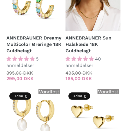
ANNEBRAUNER Dreamy
ANNEBRAUNER Sun
Multicolor Øreringe 18K
Halskæde 18K
Guldbelagt
Guldbelagt
5
40
anmeldelser
anmeldelser
Normalpris
395,00 DKK
Udsalgspris
Normalpris
495,00 DKK
Udsalgspris
299,00 DKK
165,00 DKK
Udsalg
Udsalg