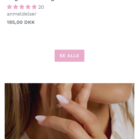
20
anmeldelser
Normalpris
195,00 DKK
SE ALLE