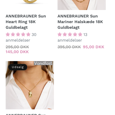
ANNEBRAUNER Sun
ANNEBRAUNER Sun
Heart Ring 18K
Mariner Halskæde 18K
Guldbelagt
Guldbelagt
30
13
anmeldelser
anmeldelser
Normalpris
295,00 DKK
Udsalgspris
Normalpris
395,00 DKK
Udsalgspris
95,00 DKK
145,00 DKK
Udsalg