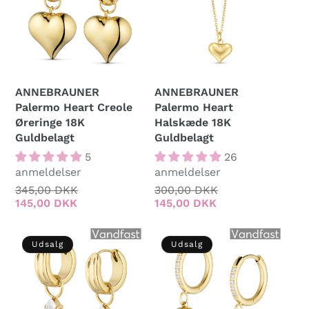
ANNEBRAUNER
ANNEBRAUNER
Palermo Heart Creole
Palermo Heart
Øreringe 18K
Halskæde 18K
Guldbelagt
Guldbelagt
5
26
anmeldelser
anmeldelser
Normalpris
345,00 DKK
Udsalgspris
Normalpris
300,00 DKK
Udsalgspris
145,00 DKK
145,00 DKK
Udsalg
Udsalg