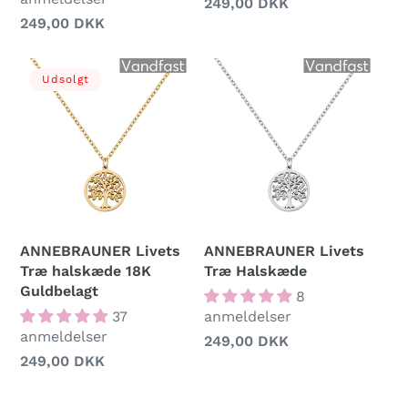
Normalpris
249,00 DKK
Normalpris
249,00 DKK
Udsolgt
ANNEBRAUNER Livets
ANNEBRAUNER Livets
Træ halskæde 18K
Træ Halskæde
Guldbelagt
8
37
anmeldelser
anmeldelser
Normalpris
249,00 DKK
Normalpris
249,00 DKK